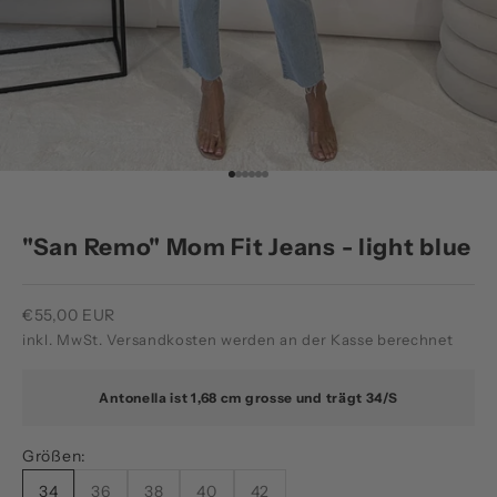
Gehe zu Element 1
Gehe zu Element 2
Gehe zu Element 3
Gehe zu Element 4
Gehe zu Element 5
Gehe zu Element 6
"San Remo" Mom Fit Jeans - light blue
Angebot
€55,00 EUR
inkl. MwSt.
Versandkosten
werden an der Kasse berechnet
Antonella ist 1,68 cm grosse und trägt 34/S
Größen:
34
36
38
40
42