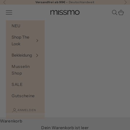
Zum Inhalt springen
Versandfrei ab 99€ -
Deutschlandweit
Zurück
Vor
Navigationsmenü öffnen
Suche öf
Waren
Missmo.de
NEU
Shop The
Look
Bekleidung
Musselin
Shop
SALE
Gutscheine
ANMELDEN
Warenkorb
Dein Warenkorb ist leer