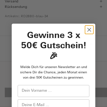
Versand
Rücksendung
Artikelnr.: RD2880-blau-34
Gewinne 3 x
Echte Looks. Echte MISSMOmente.
50€ Gutschein!
Von unserer Community getragen – echte
🎉
Outfits, echte Erfahrungen, echte
MissMomente.
Melde Dich für unseren Newsletter an und
sichere Dir die Chance, jeden Monat einen
SHOP THE LOOK
von drei 50€ Gutscheinen zu gewinnen.
BESTSELLER LOOKS